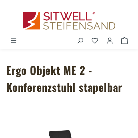
Zum Hauptinhalt springen
Du hast 0 Produ
Ware
Ergo Objekt ME 2 -
Konferenzstuhl stapelbar
Bildergalerie überspringen