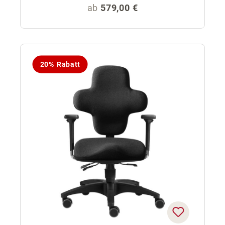
Regulärer Preis:
ab
579,00 €
20% Rabatt