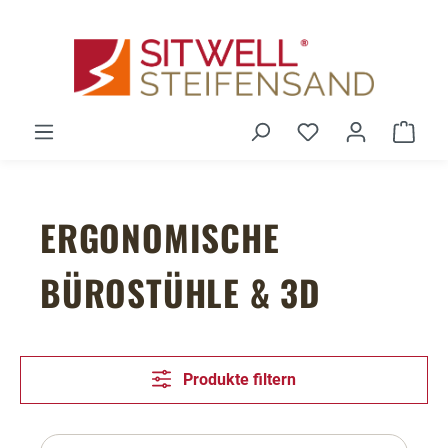
Zum Hauptinhalt springen
Du hast 0 Produ
Ware
ERGONOMISCHE
BÜROSTÜHLE & 3D
Produkte filtern