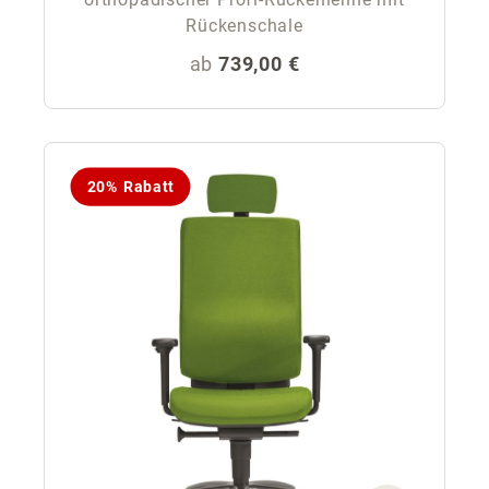
Rückenschale
Regulärer Preis:
ab
739,00 €
20% Rabatt