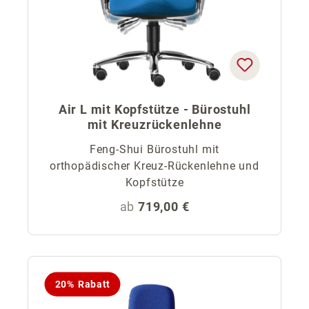
Air L mit Kopfstütze - Bürostuhl
mit Kreuzrückenlehne
Feng-Shui Bürostuhl mit
orthopädischer Kreuz-Rückenlehne und
Kopfstütze
Regulärer Preis:
ab
719,00 €
20% Rabatt