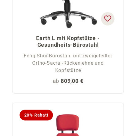
Earth L mit Kopfstütze -
Gesundheits-Bürostuhl
Feng-Shui-Bürostuhl mit zweigeteilter
Ortho-Sacral-Rückenlehne und
Kopfstütze
Regulärer Preis:
ab
809,00 €
20% Rabatt