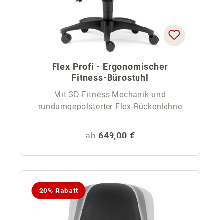
Flex Profi - Ergonomischer
Fitness-Bürostuhl
Mit 3D-Fitness-Mechanik und
rundumgepolsterter Flex-Rückenlehne
Regulärer Preis:
ab
649,00 €
20% Rabatt