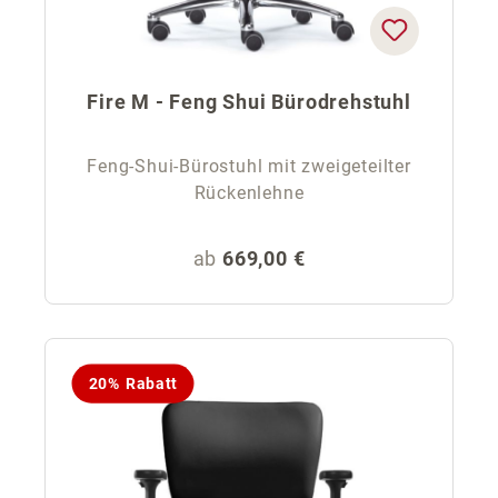
Fire M - Feng Shui Bürodrehstuhl
Feng-Shui-Bürostuhl mit zweigeteilter
Rückenlehne
Regulärer Preis:
ab
669,00 €
20% Rabatt