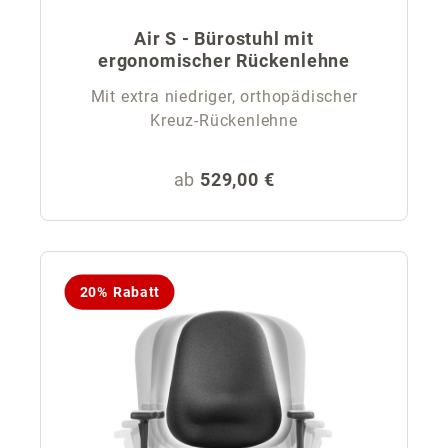
Air S - Bürostuhl mit
ergonomischer Rückenlehne
Mit extra niedriger, orthopädischer
Kreuz-Rückenlehne
Regulärer Preis:
ab
529,00 €
20% Rabatt