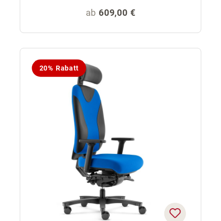
Regulärer Preis:
ab
609,00 €
20% Rabatt