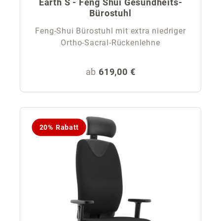
Earth S - Feng Shui Gesundheits-
Bürostuhl
Feng-Shui Bürostuhl mit extra niedriger
Ortho-Sacral-Rückenlehne
Regulärer Preis:
ab
619,00 €
20% Rabatt