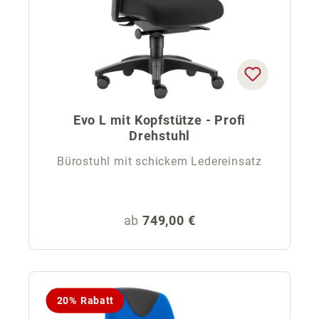
Evo L mit Kopfstütze - Profi
Drehstuhl
Bürostuhl mit schickem Ledereinsatz
Regulärer Preis:
ab
749,00 €
20% Rabatt