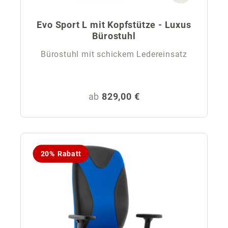
Evo Sport L mit Kopfstütze - Luxus
Bürostuhl
Bürostuhl mit schickem Ledereinsatz
Regulärer Preis:
ab
829,00 €
20% Rabatt