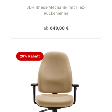
3D-Fitness-Mechanik mit Flex-
Rückenlehne
Regulärer Preis:
ab
649,00 €
20% Rabatt