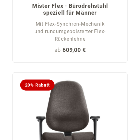
Mister Flex - Bürodrehstuhl
speziell für Männer
Mit Flex-Synchron-Mechanik
und rundumgepolsterter Flex-
Rückenlehne
Regulärer Preis:
ab
609,00 €
20% Rabatt