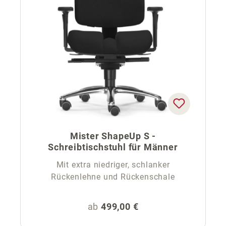
Mister ShapeUp S -
Schreibtischstuhl für Männer
Mit extra niedriger, schlanker
Rückenlehne und Rückenschale
Regulärer Preis:
ab
499,00 €