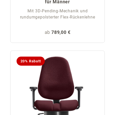
für Männer
Mit 3D-Pending-Mechanik und
rundumgepolsterter Flex-Rückenlehne
Regulärer Preis:
ab
789,00 €
20% Rabatt