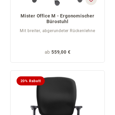
Mister Office M - Ergonomischer
Bürostuhl
Mit breiter, abgerundeter Rückenlehne
Regulärer Preis:
ab
559,00 €
20% Rabatt