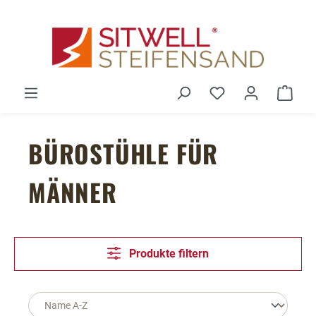
Zum Hauptinhalt springen
Du hast 0 Produ
Ware
BÜROSTÜHLE FÜR
MÄNNER
Produkte filtern