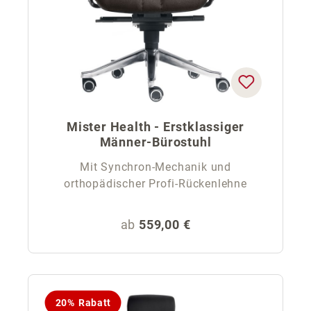
Mister Health - Erstklassiger
Männer-Bürostuhl
Mit Synchron-Mechanik und
orthopädischer Profi-Rückenlehne
Regulärer Preis:
ab
559,00 €
20% Rabatt