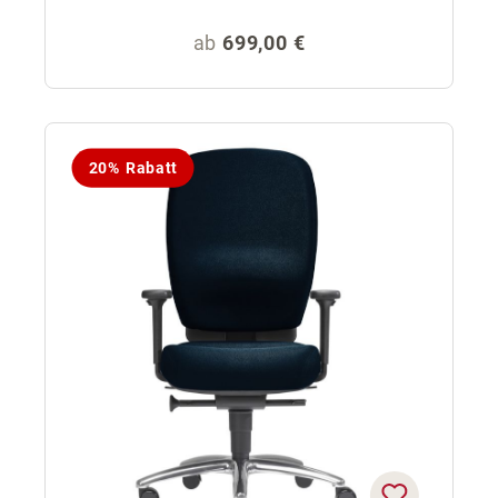
Regulärer Preis:
ab
699,00 €
20% Rabatt