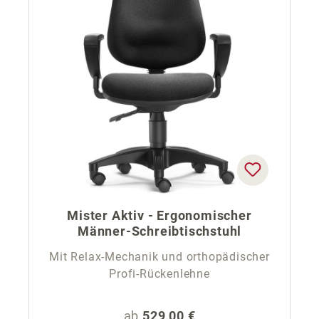
Mister Aktiv - Ergonomischer
Männer-Schreibtischstuhl
Mit Relax-Mechanik und orthopädischer
Profi-Rückenlehne
Regulärer Preis:
ab
529,00 €