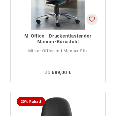
M-Office - Druckentlastender
Männer-Bürostuhl
Mister Office mit Männer-Sitz
Regulärer Preis:
ab
689,00 €
20% Rabatt