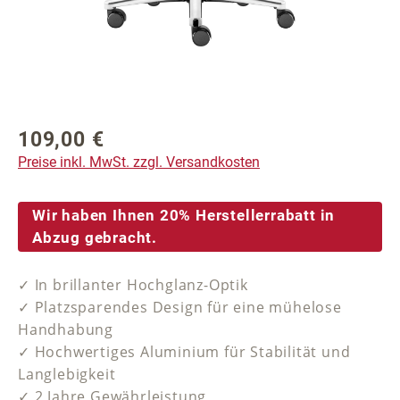
109,00 €
Regulärer Preis:
Preise inkl. MwSt. zzgl. Versandkosten
Wir haben Ihnen 20% Herstellerrabatt in
Abzug gebracht.
✓ In brillanter Hochglanz-Optik
✓ Platzsparendes Design für eine mühelose
Handhabung
✓ Hochwertiges Aluminium für Stabilität und
Langlebigkeit
✓ 2 Jahre Gewährleistung