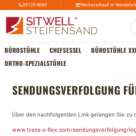
09129-4040
Werksverkauf in Wendelste
m Hauptinhalt springen
Zur Suche springen
Zur Hauptnavigation springen
BÜROSTÜHLE
CHEFSESSEL
BÜROSTÜHLE XX
ORTHO-SPEZIALSTÜHLE
SENDUNGSVERFOLGUNG FÜR
Über den nachfolgenden Link gelangen Sie zu d
www.trans-o-flex.com/sendungsverfolgung/lo