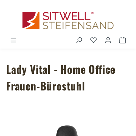
Zum Hauptinhalt springen
Du hast 0 Produ
Ware
Lady Vital - Home Office
Frauen-Bürostuhl
Bildergalerie überspringen