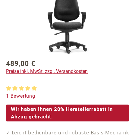
489,00 €
Regulärer Preis:
Preise inkl. MwSt. zzgl. Versandkosten
Durchschnittliche Bewertung von 5 von 5 Sternen
1 Bewertung
Wir haben Ihnen 20% Herstellerrabatt in
Abzug gebracht.
✓ Leicht bedienbare und robuste Basis-Mechanik