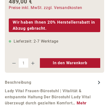
489,00 €
Regulärer Preis:
Preise inkl. MwSt. zzgl. Versandkosten
Wir haben Ihnen 20% Herstellerrabatt in
Abzug gebracht.
Lieferzeit: 2-7 Werktage
Produkt Anzahl: Gib den gewünschten We
In den Warenkorb
Beschreibung
Lady Vital Frauen-Bürostuhl | Vitalität &
entspannte Haltung Der Bürostuhl Lady Vital
überzeugt durch gezielten Komfort…
Mehr