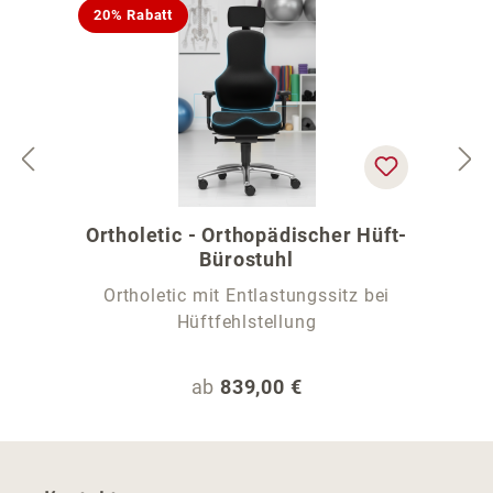
20% Rabatt
Ortholetic - Orthopädischer Hüft-
Bürostuhl
Ortholetic mit Entlastungssitz bei
Hüftfehlstellung
Regulärer Preis:
ab
839,00 €