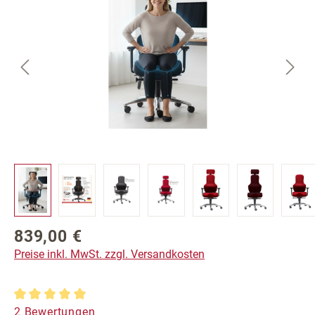
839,00 €
Regulärer Preis:
Preise inkl. MwSt. zzgl. Versandkosten
Durchschnittliche Bewertung von 5 von 5 Sternen
2 Bewertungen