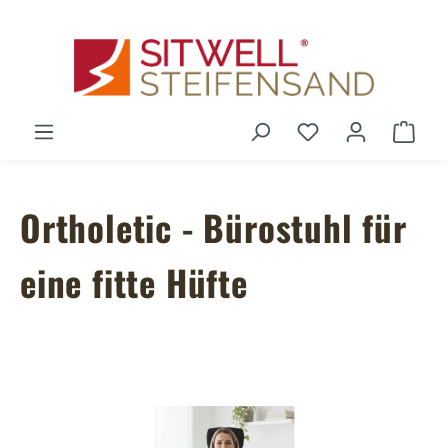
Zum Hauptinhalt springen
Du hast 0 Produ
Ware
Ortholetic - Bürostuhl für
eine fitte Hüfte
Bildergalerie überspringen