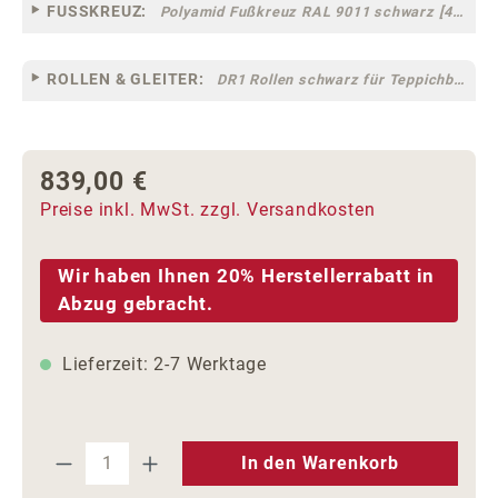
FUSSKREUZ:
Polyamid Fußkreuz RAL 9011 schwarz [44]
ROLLEN & GLEITER:
DR1 Rollen schwarz für Teppichböden [10]
839,00 €
Regulärer Preis:
Preise inkl. MwSt. zzgl. Versandkosten
Wir haben Ihnen 20% Herstellerrabatt in
Abzug gebracht.
Lieferzeit: 2-7 Werktage
Produkt Anzahl: Gib den gewünschten We
In den Warenkorb