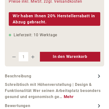
Preise inkl. MwSt. zzgl. Versandkosten
Wir haben Ihnen 20% Herstellerrabatt in
Abzug gebracht.
Lieferzeit: 10 Werktage
Produkt Anzahl: Gib den gewünschten We
In den Warenkorb
Beschreibung
Schreibtisch mit Höhenverstellung | Design &
Funktionalität Wer seinen Arbeitsplatz besonders
gesund und ergonomisch ge…
Mehr
Bewertungen