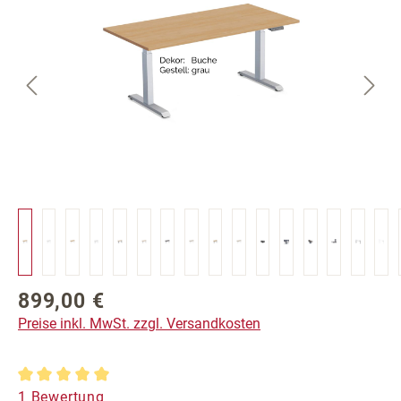
899,00 €
Regulärer Preis:
Preise inkl. MwSt. zzgl. Versandkosten
Durchschnittliche Bewertung von 5 von 5 Sternen
1 Bewertung