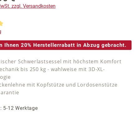
 MwSt. zzgl. Versandkosten
tliche Bewertung von 5 von 5 Sternen
g
n Ihnen 20% Herstellerrabatt in Abzug gebracht.
scher Schwerlastsessel mit höchstem Komfort
echanik bis 250 kg - wahlweise mit 3D-XL-
logie
kenlehne mit Kopfstütze und Lordosenstütze
Garantie
t: 5-12 Werktage