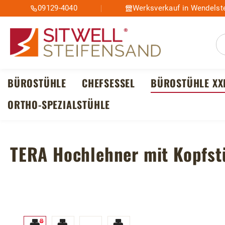
09129-4040
Werksverkauf in Wendelste
m Hauptinhalt springen
Zur Suche springen
Zur Hauptnavigation springen
BÜROSTÜHLE
CHEFSESSEL
BÜROSTÜHLE XX
ORTHO-SPEZIALSTÜHLE
TERA Hochlehner mit Kopfstü
Bildergalerie überspringen