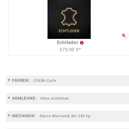
Echtleder
379,90 €*
FARBEN:
CSE06 Cycle
ARMLEHNE:
Ohne Armlehne
MECHANIK:
Starre Mechanik bis 250 kg