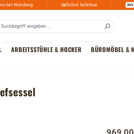
in bei Nürnberg
Sofort lieferbar
20%
L
ARBEITSSTÜHLE & HOCKER
BÜROMÖBEL & M
efsessel
969,00
Regulärer P