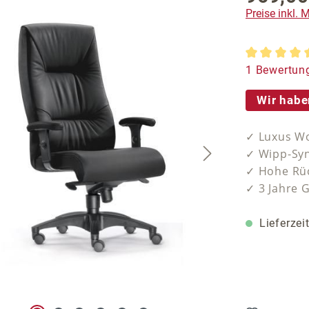
Preise inkl.
Durchschnit
1 Bewertun
Wir habe
✓ Luxus Wo
✓ Wipp-Syn
✓ Hohe Rüc
✓ 3 Jahre 
Lieferzei