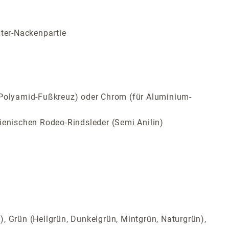
lter-Nackenpartie
ür Polyamid-Fußkreuz) oder Chrom (für Aluminium-
ienischen Rodeo-Rindsleder (Semi Anilin)
t), Grün (Hellgrün, Dunkelgrün, Mintgrün, Naturgrün),