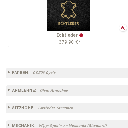
Echtleder
379,90 €*
FARBEN:
CSE06 Cycle
ARMLEHNE:
Ohne Armlehne
SITZHÖHE:
Gasfeder Standard
MECHANIK:
Wipp-Synchron-Mechanik (Standard)