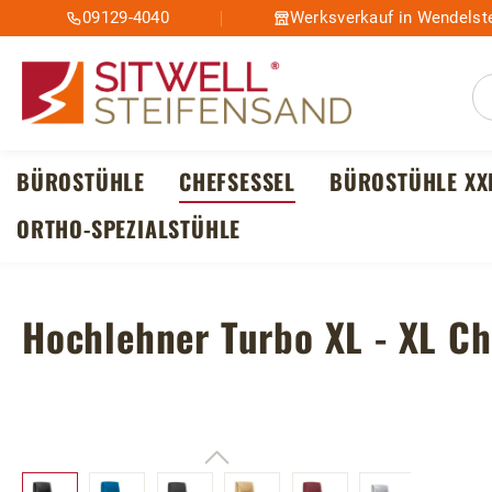
09129-4040
Werksverkauf in Wendelste
m Hauptinhalt springen
Zur Suche springen
Zur Hauptnavigation springen
BÜROSTÜHLE
CHEFSESSEL
BÜROSTÜHLE XX
ORTHO-SPEZIALSTÜHLE
Hochlehner Turbo XL - XL Ch
Bildergalerie überspringen