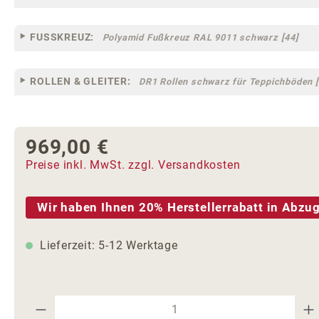
FUSSKREUZ:
Polyamid Fußkreuz RAL 9011 schwarz [44]
ROLLEN & GLEITER:
DR1 Rollen schwarz für Teppichböden [
969,00 €
Regulärer Preis:
Preise inkl. MwSt. zzgl. Versandkosten
Wir haben Ihnen 20% Herstellerrabatt in Abzug
Lieferzeit: 5-12 Werktage
Produkt Anzahl: Gib den gewünschte