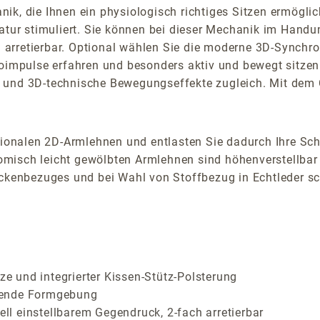
k, die Ihnen ein physiologisch richtiges Sitzen ermöglicht
ur stimuliert. Sie können bei dieser Mechanik im Handu
ch arretierbar. Optional wählen Sie die moderne 3D-Synchr
roimpulse erfahren und besonders aktiv und bewegt sitzen
 und 3D-technische Bewegungseffekte zugleich. Mit dem 
tionalen 2D-Armlehnen und entlasten Sie dadurch Ihre Schu
isch leicht gewölbten Armlehnen sind höhenverstellbar u
ückenbezuges und bei Wahl von Stoffbezug in Echtleder sc
 und integrierter Kissen-Stütz-Polsterung
rende Formgebung
l einstellbarem Gegendruck, 2-fach arretierbar