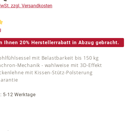
 MwSt. zzgl. Versandkosten
tliche Bewertung von 5 von 5 Sternen
g
n Ihnen 20% Herstellerrabatt in Abzug gebracht.
hlfühlsessel mit Belastbarkeit bis 150 kg
chron-Mechanik - wahlweise mit 3D-Effekt
kenlehne mit Kissen-Stütz-Polsterung
Garantie
t: 5-12 Werktage