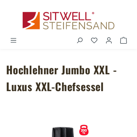
Zum Hauptinhalt springen
Du hast 0 Produ
Ware
Hochlehner Jumbo XXL -
Luxus XXL-Chefsessel
Bildergalerie überspringen