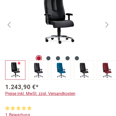
1.243,90 €*
Preise inkl. MwSt. zzgl. Versandkosten
Durchschnittliche Bewertung von 5 von 5 Sternen
1 Bewertung